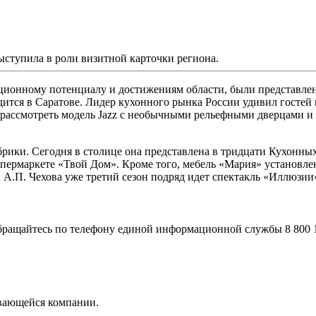
ыступила в роли визитной карточки региона.
иционному потенциалу и достижениям области, были представл
одится в Саратове. Лидер кухонного рынка России удивил госте
х рассмотреть модель Jazz с необычными рельефными дверцами 
брики. Сегодня в столице она представлена в тридцати Кухонны
ипермаркете «Твой Дом». Кроме того, мебель «Мария» установлен
 А.П. Чехова уже третий сезон подряд идет спектакль «Иллюзии»
ращайтесь по телефону единой информационной службы 8 800 10
вающейся компании.