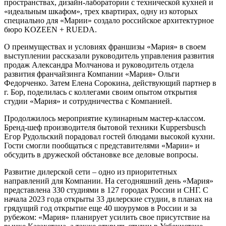
пространствах, дизайн-лаборатории с технической кухней и
«идеальным шкафом», трех квартирах, одну из которых
специально для «Марии» создало российское архитектурное
бюро KOZEEN + RUEDA.
О преимуществах и условиях франшизы «Мария» в своем
выступлении рассказали руководитель управления развития
продаж Александра Молчанова и руководитель отдела
развития франчайзинга Компании «Мария» Ольги
Федорченко. Затем Елена Сорокина, действующий партнер в
г. Бор, поделилась с коллегами своим опытом открытия
студии «Мария» и сотрудничества с Компанией.
Продолжилось мероприятие кулинарным мастер-классом.
Бренд-шеф производителя бытовой техники Kuppersbusch
Егор Рудольский порадовал гостей блюдами высокой кухни.
Гости смогли пообщаться с представителями «Марии» и
обсудить в дружеской обстановке все деловые вопросы.
Развитие дилерской сети – одно из приоритетных
направлений для Компании. На сегодняшний день «Мария»
представлена 330 студиями в 127 городах России и СНГ. С
начала 2023 года открыты 33 дилерские студии, в планах на
грядущий год открытие еще 40 шоурумов в России и за
рубежом: «Мария» планирует усилить свое присутствие на