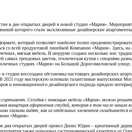
тие в дне открытых дверей в новой студии «Мария». Мероприят
юминкой которого стали эксклюзивные дизайнерские апартаме
ормате, который позволяет наиболее полно продемонстрироват
я со всей продуктовой линейкой Компании «Мария». Здесь, на 4
чечных, мягкая мебель. В шоуруме создано несколько зон: трад
ей самых трендовых цветов, техническая кухня с секциями разн
столичных студиях «Мария» на Большой Дорогомиловской улице,
 в студии воссоздана обстановка настоящих дизайнерских апар
2021 году мастерскую основали талантливые выпускники Моск
оров и инновационного дизайнерского подхода придало интерье
 ассортимент. Сегодня с помощью мебели «Мария» можно решит
вая концепция оформления студий, которая в том числе нашла в
оими глазами видят, как из отдельных элементов складывается е
ании «Мария».
в дня открытых дверей провел Денис Юдин – креативный директ
приятия также порадовал гастрономический experience от Олег