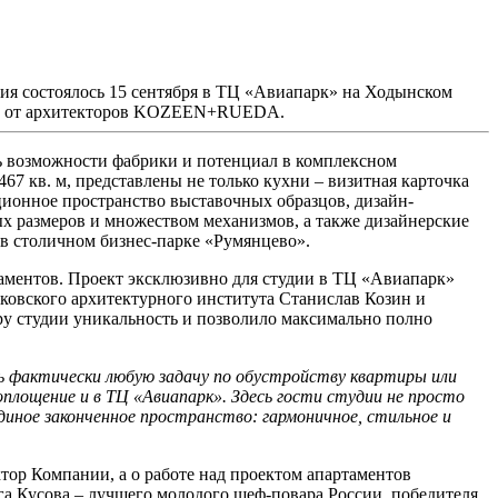
ия состоялось 15 сентября в ТЦ «Авиапарк» на Ходынском
нты от архитекторов KOZEEN+RUEDA.
ь возможности фабрики и потенциал в комплексном
67 кв. м, представлены не только кухни – визитная карточка
иционное пространство выставочных образцов, дизайн-
ых размеров и множеством механизмов, а также дизайнерские
 в столичном бизнес-парке «Румянцево».
таментов. Проект эксклюзивно для студии в ТЦ «Авиапарк»
овского архитектурного института Станислав Козин и
ру студии уникальность и позволило максимально полно
ь фактически любую задачу по обустройству квартиры или
оплощение и в ТЦ «Авиапарк». Здесь гости студии не просто
диное законченное пространство: гармоничное, стильное и
ор Компании, а о работе над проектом апартаментов
а Кусова – лучшего молодого шеф-повара России, победителя