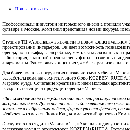
Новые открытия
Профессионалы индустрии интерьерного дизайна приняли учас
бульваре в Москве. Компания представила новый шоурум, из
Студия в ТЦ «Авиапарк» выполнена в новом концептуальном ф
проектировании интерьеров. Он дает возможность познакомитьс
бренда, но и шкафы, гардеробные, комплекты для ванных и пра
лаборатория, в которой представлены фасады различных модел
апартаменты. Ранее такая концепция уже была реализована в 
Для более полного погружения в «экосистему» мебели «Мария»
разработала команда архитектурного бюро KOZEEN+RUEDA. В 
Марсело Руэда. Сочетание креативных идей молодых архитект
раскрыть потенциал продукции бренда «Мария».
«За последние годы нам удалось значительно расширить свой
загородного дома. Донести эту мысль до клиентов поможет но
знакомятся с образцами мебели, фурнитуры или фасадов, но св
удобное»,
– отмечает Лилия Кац, коммерческий директор Комп
Экскурсию по студии «Мария» в ТЦ «Авиапарк» для участнико
рассказала команда архитекторов KOZEEN+RUEDA. Гостей меро