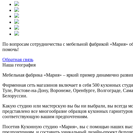
По вопросам сотрудничества с мебельной фабрикой «Мария» об
помочь!
Обратная связь
Наша география
Мебельная фабрика «Мария» – яркий пример динамично разви
Фирменная сеть магазинов включает в себя 500 кухонных студи
Туле, Ростове-на-Дону, Воронеже, Оренбурге, Волгограде, Сам
Белоруссии.
Какую студию или мастерскую вы бы ни выбрали, вы всегда мо
представлено все многообразие образцов кухонных гарнитуров
соответствующую вашим предпочтениям.
Посетив Кухонную студию «Мария», вы с помощью наших выс
предпочтениям, и составить уникальный дизайн-проект будущ