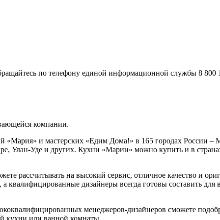
ращайтесь по телефону единой информационной службы 8 800 10
вающейся компании.
й «Мария» и мастерских «Едим Дома!» в 165 городах России – М
аре, Улан-Уде и других. Кухни «Марии» можно купить и в стран
жете рассчитывать на высокий сервис, отличное качество и ори
, а квалифицированные дизайнеры всегда готовы составить для 
ококвалифицированных менеджеров-дизайнеров сможете подобр
ей кухни или ванной комнаты.