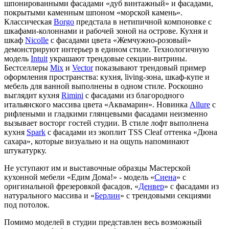
шпонированными фасадами «дуб винтажный» и фасадами,
покрытыми каменным шпоном «морской камень».
Классическая
Borgo
предстала в нетипичной компоновке с
шкафами-колоннами и рабочей зоной на острове. Кухня и
шкаф
Nicolle
с фасадами цвета «Жемчужно-розовый»
демонстрируют интерьер в едином стиле. Технологичную
модель
Intuit
украшают трендовые секции-витрины.
Бестселлеры
Mix
и
Vector
показывают трендовый пример
оформления пространства: кухня, living-зона, шкаф-купе и
мебель для ванной выполнены в одном стиле. Роскошно
выглядит кухня
Rimini
с фасадами из благородного
итальянского массива цвета «Аквамарин». Новинка
Allure
c
рифлеными и гладкими глянцевыми фасадами неизменно
вызывает восторг гостей студии. В стиле лофт выполнена
кухня
Spark
с фасадами из экоплит TSS Cleaf оттенка «Дюна
сахара», которые визуально и на ощупь напоминают
штукатурку.
Не уступают им и выставочные образцы Мастерской
кухонной мебели «Едим Дома!» - модель «
Сиена
» с
оригинальной фрезеровкой фасадов, «
Денвер
» с фасадами из
натурального массива и «
Берлин
» с трендовыми секциями
под потолок.
Помимо моделей в студии представлен весь возможный