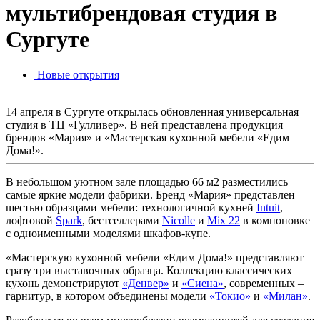
мультибрендовая студия в
Сургуте
Новые открытия
14 апреля в Сургуте открылась обновленная универсальная
студия в ТЦ «Гулливер». В ней представлена продукция
брендов «Мария» и «Мастерская кухонной мебели «Едим
Дома!».
В небольшом уютном зале площадью 66 м2 разместились
самые яркие модели фабрики. Бренд «Мария» представлен
шестью образцами мебели: технологичной кухней
Intuit
,
лофтовой
Spark
, бестселлерами
Nicolle
и
Mix 22
в компоновке
с одноименными моделями шкафов-купе.
«Мастерскую кухонной мебели «Едим Дома!» представляют
сразу три выставочных образца. Коллекцию классических
кухонь демонстрируют
«Денвер»
и
«Сиена»
, современных –
гарнитур, в котором объединены модели
«Токио»
и
«Милан»
.