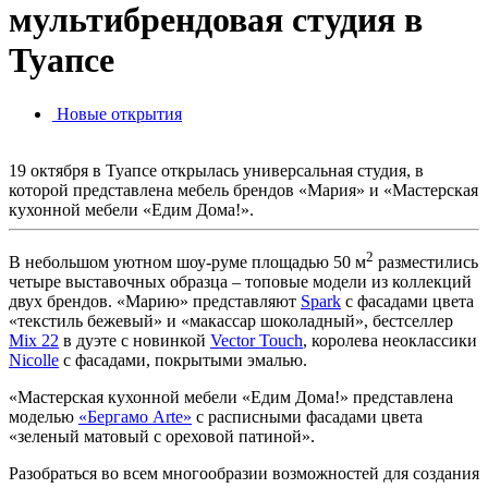
мультибрендовая студия в
Туапсе
Новые открытия
19 октября в Туапсе открылась универсальная студия, в
которой представлена мебель брендов «Мария» и «Мастерская
кухонной мебели «Едим Дома!».
2
В небольшом уютном шоу-руме площадью 50 м
разместились
четыре выставочных образца – топовые модели из коллекций
двух брендов. «Марию» представляют
Spark
с фасадами цвета
«текстиль бежевый» и «макассар шоколадный», бестселлер
Mix 22
в дуэте с новинкой
Vector Touch
, королева неоклассики
Nicolle
с фасадами, покрытыми эмалью.
«Мастерская кухонной мебели «Едим Дома!» представлена
моделью
«Бергамо Arte»
с расписными фасадами цвета
«зеленый матовый с ореховой патиной».
Разобраться во всем многообразии возможностей для создания