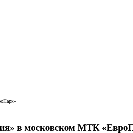
роПарк»
рия» в московском МТК «Евро