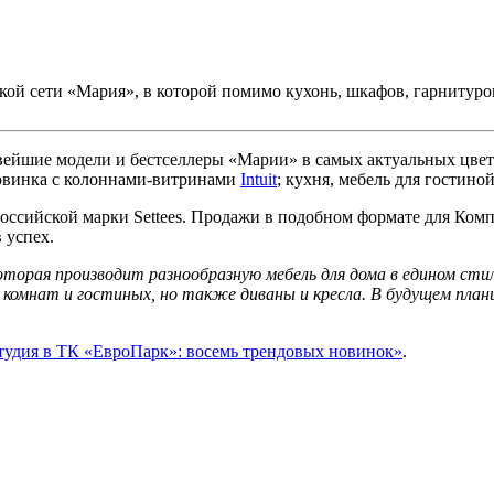
рской сети «Мария», в которой помимо кухонь, шкафов, гарниту
овейшие модели и бестселлеры «Марии» в самых актуальных цве
новинка с колоннами-витринами
Intuit
; кухня, мебель для гостин
оссийской марки Settees. Продажи в подобном формате для Ком
 успех.
оторая производит разнообразную мебель для дома в едином сти
х комнат и гостиных, но также диваны и кресла. В будущем план
тудия в ТК «ЕвроПарк»: восемь трендовых новинок»
.