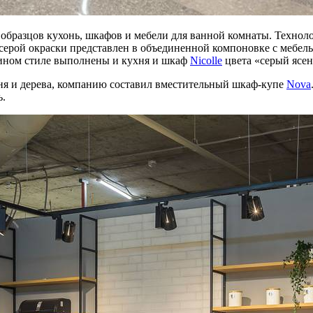
образцов кухонь, шкафов и мебели для ванной комнаты. Технол
серой окраски представлен в объединенной компоновке с мебел
дином стиле выполнены и кухня и шкаф
Nicolle
цвета «серый ясен
я и дерева, компанию составил вместительный шкаф-купе
Nova
ь.