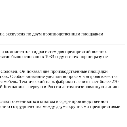
ана экскурсия по двум производственным площадкам
 и компонентов гидросистем для предприятий военно-
ие было основано в 1933 году и с тех пор ни разу не
 Соловей. Он показал две производственные площадки
тках. Особое внимание уделили вопросам контроля качества
я мебель. Технический парк фабрики насчитывает более 270
ний Компании – первую в России автоматизированную линию
оляют обмениваться опытом в сфере производственной
иванию сотрудничества между двумя крупными предприятиями.