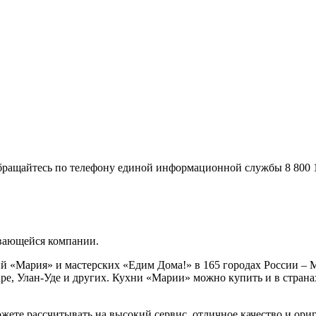
ращайтесь по телефону единой информационной службы 8 800 10
вающейся компании.
й «Мария» и мастерских «Едим Дома!» в 165 городах России – М
аре, Улан-Уде и других. Кухни «Марии» можно купить и в стран
жете рассчитывать на высокий сервис, отличное качество и ори