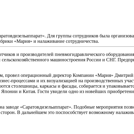
Саратовдизельаппарат». Для группы сотрудников была организов
абрики «Мария» и налаживание сотрудничества.
отчиков и производителей пневмогидравлического оборудования
ельскохозяйственного машиностроения России и СНГ. Предприят
хам, провел операционный директор Компании «Мария» Дмитрий
знес-процессами и их визуализацией на производственных учас
ются столешницы, каркасы и фасады, собирается и упаковываетс
, Японии и Китая. Гости увидели одно из новейших приобрете
на заводе «Саратовдизельаппарат». Подобные мероприятия позв
х сторон. В дальнейшем это поспособствует возможному налаж