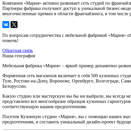
Компания «Мария» активно развивает сеть студий по франчайзи
Партнеры фабрики получают доступ к уникальной бизнес-моде
многочисленные премии в области франчайзинга, в том числе 
По вопросам сотрудничества с мебельной фабрикой «Мария» об
помочь!
Обратная связь
Наша география
Мебельная фабрика «Мария» – яркий пример динамично разви
Фирменная сеть магазинов включает в себя 500 кухонных студи
Туле, Ростове-на-Дону, Воронеже, Оренбурге, Волгограде, Сам
Белоруссии.
Какую студию или мастерскую вы бы ни выбрали, вы всегда мо
представлено все многообразие образцов кухонных гарнитуров
соответствующую вашим предпочтениям.
Посетив Кухонную студию «Мария», вы с помощью наших выс
предпочтениям, и составить уникальный дизайн-проект будущ