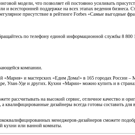
нговой модели, что позволяет ей постоянно усиливать присутст
ли и всесторонней поддержке на всех этапах ведения бизнеса.
регулярное присутствие в рейтинге Forbes «Самые выгодные фр
ращайтесь по телефону единой информационной службы 8 800 10
вающейся компании.
й «Мария» и мастерских «Едим Дома!» в 165 городах России – М
аре, Улан-Уде и других. Кухни «Марии» можно купить и в стран
жете рассчитывать на высокий сервис, отличное качество и ори
, а квалифицированные дизайнеры всегда готовы составить для 
ококвалифицированных менеджеров-дизайнеров сможете подобр
ей кухни или ванной комнаты.