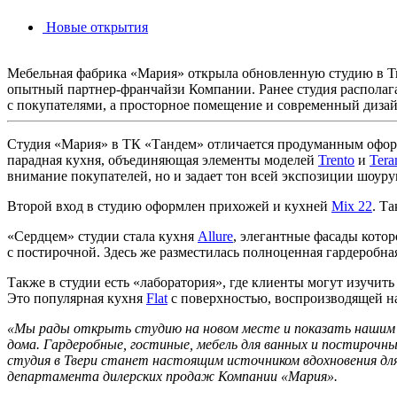
Новые открытия
Мебельная фабрика «Мария» открыла обновленную студию в Тве
опытный партнер-франчайзи Компании. Ранее студия располага
с покупателями, а просторное помещение и современный диза
Студия «Мария» в ТК «Тандем» отличается продуманным офор
парадная кухня, объединяющая элементы моделей
Trento
и
Ter
внимание покупателей, но и задает тон всей экспозиции шоуру
Второй вход в студию оформлен прихожей и кухней
Mix 22
. Т
«Сердцем» студии стала кухня
Allure
, элегантные фасады котор
с постирочной. Здесь же разместилась полноценная гардеробн
Также в студии есть «лаборатория», где клиенты могут изучит
Это популярная кухня
Flat
с поверхностью, воспроизводящей на
«Мы рады открыть студию на новом месте и показать нашим кл
дома. Гардеробные, гостиные, мебель для ванных и постирочн
студия в Твери станет настоящим источником вдохновения для
департамента дилерских продаж Компании «Мария».