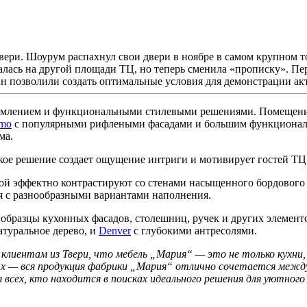
ри. Шоурум распахнул свои двери в ноябре в самом крупном то
лась на другой площади ТЦ, но теперь сменила «прописку». Пе
йн позволили создать оптимальные условия для демонстрации а
млением и функциональными стилевыми решениями. Помещение и
amo
с популярными рифлеными фасадами и большим функциональ
ма.
акое решение создает ощущение интриги и мотивирует гостей ТЦ з
ой эффектно контрастируют со стенами насыщенного бордового ц
ая с разнообразными вариантами наполнения.
ь образцы кухонных фасадов, столешниц, ручек и других элемен
туральное дерево, и
Denver
с глубокими антресолями.
иентам из Твери, что мебель „Мария“ — это не только кухни, 
ых — вся продукция фабрики „Мария“ отлично сочетается между
 всех, кто находится в поисках идеального решения для уютног