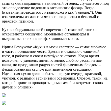
сама кухня выкрашена в ванильный оттенок. Лучше всего под
это определение подошли классические фасады Borgo
(название переводится с итальянского как “городок”). Они
изготовлены из массива ясеня и покрашены в бежевый с
ореховой патиной.
Кухня оборудована всей современной техникой, ящики
открываются бесшумно, мобильные органайзеры и
выдвижные полки в шкафах экономят место.
Ирина Безрукова: «Кухня в моей квартире — самое любимое
и часто посещаемое место. Здесь я и отдыхаю с чашечкой
кофе, и работаю в своем ноутбуке за столом. Когда время
позволяет, с удовольствием готовлю. Люблю рассыпчатые
каши, по праздникам радую гостей фирменным блюдом –
фаршированным карпом или запеченной стерлядью.
Идеальная кухня должна быть в первую очередь красивой,
уютной, с разными вариантами освещения. Словом, такой, на
которой приятно проводить время самой и встречать своих
друзей и близких».