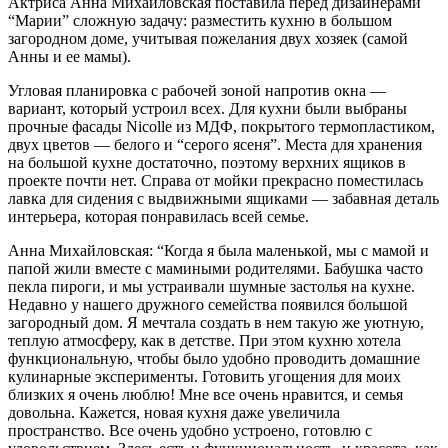
Актриса Анна Михайловская поставила перед дизайнерами
“Марии” сложную задачу: разместить кухню в большом
загородном доме, учитывая пожелания двух хозяек (самой
Анны и ее мамы).
Угловая планировка с рабочей зоной напротив окна —
вариант, который устроил всех. Для кухни были выбраны
прочные фасады Nicolle из МДФ, покрытого термопластиком,
двух цветов — белого и “серого ясеня”. Места для хранения
на большой кухне достаточно, поэтому верхних ящиков в
проекте почти нет. Справа от мойки прекрасно поместилась
лавка для сидения с выдвижными ящиками — забавная деталь
интерьера, которая понравилась всей семье.
Анна Михайловская: “Когда я была маленькой, мы с мамой и
папой жили вместе с мамиными родителями. Бабушка часто
пекла пироги, и мы устраивали шумные застолья на кухне.
Недавно у нашего дружного семейства появился большой
загородный дом. Я мечтала создать в нем такую же уютную,
теплую атмосферу, как в детстве. При этом кухню хотела
функциональную, чтобы было удобно проводить домашние
кулинарные эксперименты. Готовить угощения для моих
близких я очень люблю! Мне все очень нравится, и семья
довольна. Кажется, новая кухня даже увеличила
пространство. Все очень удобно устроено, готовлю с