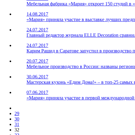
Мебельная фабрика «Мария» откроет 150 студий в
14.08.2017
«Мария» приняла участие в выставке лучших пред
24.07.2017
Главный редактор журнала ELLE Decoration сра
24.07.2017
Карим Рашид в Саратове запустил в производство
20.07.2017
Мебельное производство в России: названы регион
30.06.2017
Мастерская кухонь «Едим Дома!» – в топ-25 самых
07.06.2017
«Мария» приняла участие в первой международно
29
30
31
32